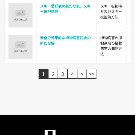
スキー愛好者の新たな友、スキ
スキー板担持
風
ー板担持具！
具及びスキー
板担持方法
安全で効果的な植物病害防止の
植物病害の抑
国
新たな解
制剤及び植物
山
病害の抑制方
法
1
2
3
4
>
>>