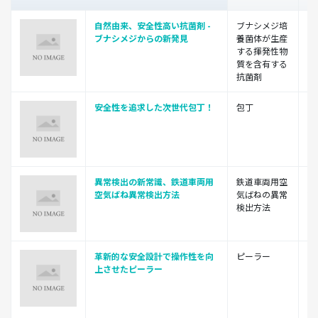
自然由来、安全性高い抗菌剤 -
ブナシメジ培
国
ブナシメジからの新発見
養菌体が生産
鳥
する揮発性物
質を含有する
抗菌剤
安全性を追求した次世代包丁！
包丁
平
異常検出の新常識、鉄道車両用
鉄道車両用空
公
空気ばね異常検出方法
気ばねの異常
鉄
検出方法
研
革新的な安全設計で操作性を向
ピーラー
平
上させたピーラー