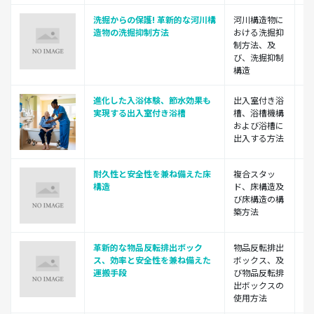
洗掘からの保護! 革新的な河川構
河川構造物に
公
造物の洗掘抑制方法
おける洗掘抑
鉄
制方法、及
研
び、洗掘抑制
構造
進化した入浴体験、節水効果も
出入室付き浴
福
実現する出入室付き浴槽
槽、浴槽機構
および浴槽に
出入する方法
耐久性と安全性を兼ね備えた床
複合スタッ
国
構造
ド、床構造及
京
び床構造の構
築方法
革新的な物品反転排出ボック
物品反転排出
株
ス、効率と安全性を兼ね備えた
ボックス、及
工
運搬手段
び物品反転排
出ボックスの
使用方法