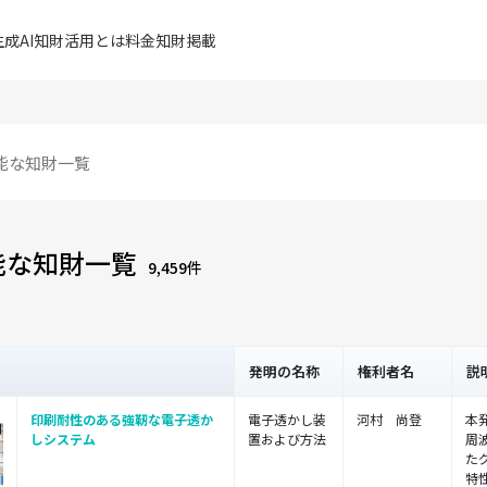
成AI
知財活用とは
料金
知財掲載
能な知財一覧
9,459件
発明の名称
権利者名
説
印刷耐性のある強靭な電子透か
電子透かし装
河村 尚登
本
しシステム
置および方法
周
た
特性