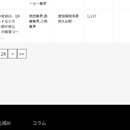
ーカー業界
の技術は、QR
物流業界,医
愛知県知多郡
1,127
ードなどの
療業界,小売
阿久比町…
一部が非公
業界
」の視覚コー
..
24
>
>>
成AI
コラム