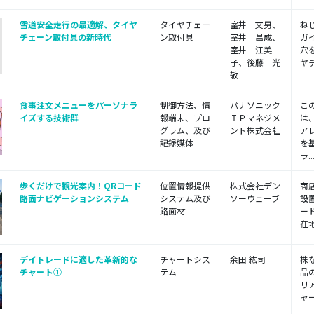
雪道安全走行の最適解、タイヤ
タイヤチェー
室井 文男、
ね
チェーン取付具の新時代
ン取付具
室井 昌成、
ガ
室井 江美
穴
子、後藤 光
ヤ
敬
食事注文メニューをパーソナラ
制御方法、情
パナソニック
こ
イズする技術群
報端末、プロ
ＩＰマネジメ
は
グラム、及び
ント株式会社
ア
記録媒体
を
ラ..
歩くだけで観光案内！QRコード
位置情報提供
株式会社デン
商
路面ナビゲーションシステム
システム及び
ソーウェーブ
設
路面材
ー
在地
デイトレードに適した革新的な
チャートシス
余田 紘司
株
チャート①
テム
品
リ
ャー