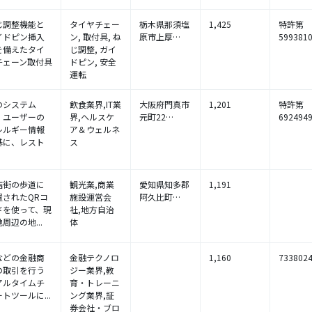
じ調整機能と
タイヤチェー
栃木県那須塩
1,425
特許第
イドピン挿入
ン, 取付具, ね
原市上厚…
599381
を備えたタイ
じ調整, ガイ
チェーン取付具
ドピン, 安全
運転
のシステム
飲食業界,IT業
大阪府門真市
1,201
特許第
、ユーザーの
界,ヘルスケ
元町22…
692494
レルギー情報
ア＆ウェルネ
基に、レスト
ス
.
店街の歩道に
観光業,商業
愛知県知多郡
1,191
置されたQRコ
施設運営会
阿久比町…
ドを使って、現
社,地方自治
周辺の地...
体
などの金融商
金融テクノロ
1,160
733802
の取引を行う
ジー業界,教
アルタイムチ
育・トレーニ
トツールに...
ング業界,証
券会社・ブロ