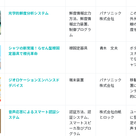
光学的鮮度分析システム
鮮度情報出力
パナソニック
こ
方法、鮮度情
株式会社
外
報出力装置、
眼
制御プログラ
度を
ム
シャツの新常識！らせん型襟固
襟固定器具
青木 文夫
ボ
定器具で襟元革命
ス
で
ャツ
ジオロケーションエンハンスド
端末装置
パナソニック
移
デバイス
株式会社
置
ン
的に
音声応答によるスマート認証シ
認証方法、認
株式会社白紙
ユ
ステム
証システム、
とロック
に
スマートスピ
定
ーカ及びプロ
声す
グラム