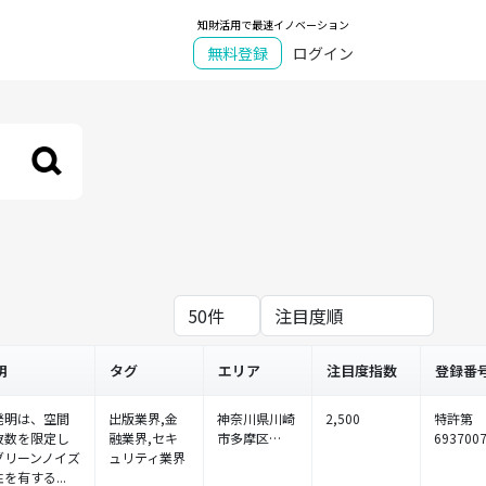
知財活用で最速イノベーション
無料登録
ログイン
明
タグ
エリア
注目度指数
登録番
発明は、空間
出版業界,金
神奈川県川崎
2,500
特許第
波数を限定し
融業界,セキ
市多摩区…
693700
グリーンノイズ
ュリティ業界
を有する...