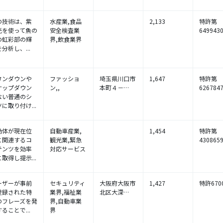
の技術は、紫
水産業,食品
2,133
特許第
光を使って魚の
安全検査業
649943
の虹彩部の輝
界,飲食業界
分析し、...
タンダウンや
ファッショ
埼玉県川口市
1,647
特許第
ナップダウン
ン,,
本町４－…
626784
ない普通のシ
に取り付け...
動体が現在位
自動車産業,
1,454
特許第
に関連するコ
観光業,緊急
430865
テンツを効率
対応サービス
取得し提示...
ーザーが事前
セキュリティ
大阪府大阪市
1,427
特許670
登録された特
業界,福祉業
北区大深…
のフレーズを発
界,自動車業
ることで...
界