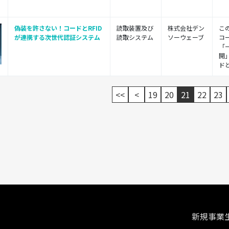
偽装を許さない！コードとRFID
読取装置及び
株式会社デン
こ
が連携する次世代認証システム
読取システム
ソーウェーブ
コ
「
開
ドと.
<<
<
19
20
21
22
23
新規事業生