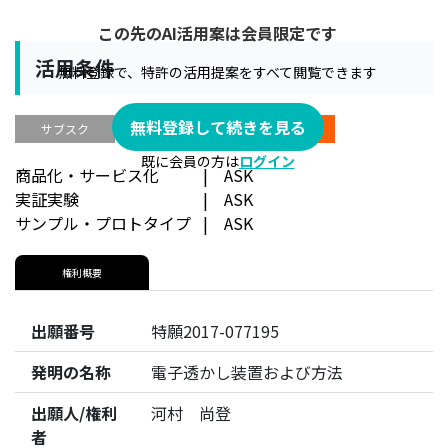
この先のAI活用案は会員限定です
活用条件
無料登録で、特許の活用提案をすべて閲覧できます
無料登録して続きを見る
サブスク
譲渡
ライセンス
既に会員の方は
ログイン
商品化・サービス化 | ASK
実証実験 | ASK
サンプル・プロトタイプ | ASK
権利概要
出願番号
特願2017-077195
発明の名称
電子透かし装置および方法
出願人/権利
河村 尚登
者