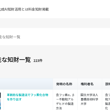
成AI
知財活用とは
料金
知財掲載
能な知財一覧
223件
発明の名称
権利者名
説
革新的な製造法でフッ素化合物
含フッ素α，β
国立大学法人
含
を作り出す
－不飽和アル
豊橋技術科学
和
デヒドの製造
大学
製
方法
化