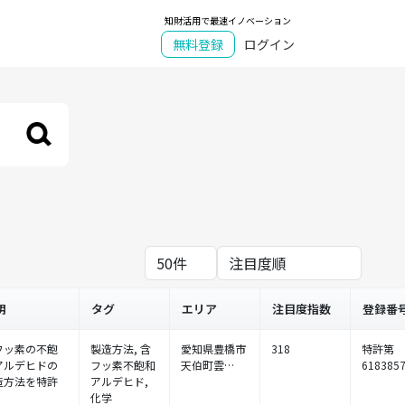
知財活用で最速イノベーション
無料登録
ログイン
明
タグ
エリア
注目度指数
登録番
フッ素の不飽
製造方法, 含
愛知県豊橋市
318
特許第
アルデヒドの
フッ素不飽和
天伯町雲…
618385
造方法を特許
アルデヒド,
化学