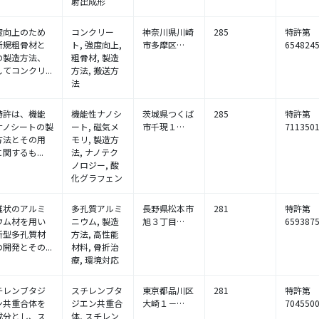
.
射出成形
度向上のため
コンクリー
神奈川県川崎
285
特許第
新規粗骨材と
ト, 強度向上,
市多摩区…
654824
の製造方法、
粗骨材, 製造
てコンクリ...
方法, 搬送方
法
特許は、機能
機能性ナノシ
茨城県つくば
285
特許第
ナノシートの製
ート, 磁気メ
市千現１…
711350
方法とその用
モリ, 製造方
関するも...
法, ナノテク
ノロジー, 酸
化グラフェン
維状のアルミ
多孔質アルミ
長野県松本市
281
特許第
ウム材を用い
ニウム, 製造
旭３丁目…
659387
新型多孔質材
方法, 高性能
開発とその...
材料, 骨折治
療, 環境対応
チレンブタジ
スチレンブタ
東京都品川区
281
特許第
ン共重合体を
ジエン共重合
大崎１－…
704550
成分とし、ス
体, スチレン