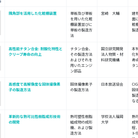
隅角部を活用した化粧棚装置
単板及び単板
宮崎 大輔
建
を用いた化粧
面
棚装置並びに
粧
単板の製造方
製
法
高性能チタン合金: 耐酸化特性と
チタン合金、
国立研究開発
本
クリープ寿命の向上
その製造方法
法人物質・材
化
およびそれを
料研究機構
寿
用いたエンジ
タン
ン部品
高感度で高解像度な固体撮像素
固体撮像素子
日本放送協会
CI
子の製造方法
の製造方法
固
製
なる
革新的な熱可比性樹脂成形技術
熱可塑性樹脂
学校法人福岡
熱
の開発
組成物の成形
大学
成
機、および製
程
造方法
ト