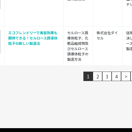
チレ
エコフレンドリーで美容効果も
セルロース誘
株式会社ダイ
従
期待できる！セルロース誘導体
導体粒子、化
セル
決
粒子の新しい製造法
粧品組成物及
ー
びセルロース
製造
誘導体粒子の
製造方法
1
2
3
4
>