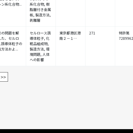
ン系化合物...
系化合物, 樹
脂層付き金属
板, 製造方法,
剥離層
来の問題を解
セルロース誘
東京都港区港
271
特許第
した、セルロ
導体粒子, 化
南２－１…
728996
ス誘導体粒子の
粧品組成物,
方法およ...
製造方法, 環
境問題, 人体
への影響
>>