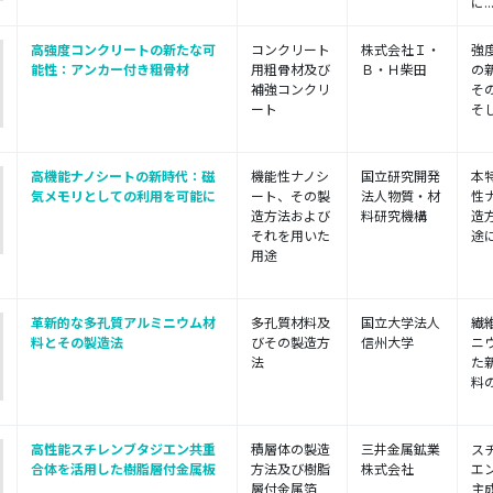
に..
高強度コンクリートの新たな可
コンクリート
株式会社Ｉ・
強
能性：アンカー付き粗骨材
用粗骨材及び
Ｂ・Ｈ柴田
の
補強コンクリ
そ
ート
そし
高機能ナノシートの新時代：磁
機能性ナノシ
国立研究開発
本
気メモリとしての利用を可能に
ート、その製
法人物質・材
性
造方法および
料研究機構
造
それを用いた
途に
用途
革新的な多孔質アルミニウム材
多孔質材料及
国立大学法人
繊
料とその製造法
びその製造方
信州大学
ニ
法
た
料の
高性能スチレンブタジエン共重
積層体の製造
三井金属鉱業
ス
合体を活用した樹脂層付金属板
方法及び樹脂
株式会社
エ
層付金属箔
主