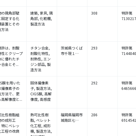
物の隅角部壁
建築, 家具, 隅
308
特許第
に固定する化
角部, 化粧棚,
713021
棚装置とその
製造方法
造方法
特許は、耐酸
チタン合金,
茨城県つくば
293
特許第
特性とクリープ
耐酸化特性,
市千現１…
714484
命に優れたチ
耐熱性, エン
合金とそ...
ジン部品, 製
造方法
GS膜を用いた
固体撮像素
292
特許第
体撮像素子の
子, 製造方法,
646566
造方法で、更
CIGS膜, 高解
高解像度と...
像度, 高感度
可比性樹脂組
熱可比性樹
福岡県福岡市
286
特許第
物の成形工
脂, ベレット
城南区七…
691454
、特にベレッ
化工程, 成形
化工程の改良
機, 製造方法,