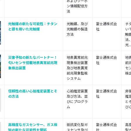
およびクーポ
ン情報配信方
法
光触媒の新たな可能性：チタン
光触媒、及び
富士通株式会
チ
と銀を用いた光触媒
光触媒の製造
社
い
方法
触
法
光..
災害予知の新たなパートナー！
地表異常前兆
富士通株式会
地
匂いセンサ搭載地表異常前兆現
現象検出装置
社
前
象検出装置
及び地表異常
セ
前兆現象監視
検出
システム
信頼性の高い心拍推定装置とそ
心拍推定装置
富士通株式会
非
の方法
及び方法、並
社
推
びにプログラ
と
ム
び心
高精度なガスセンサー、ガス検
抵抗変化型ガ
富士通株式会
高
知の新たな可能性を開拓
スセンサ及び
社
型