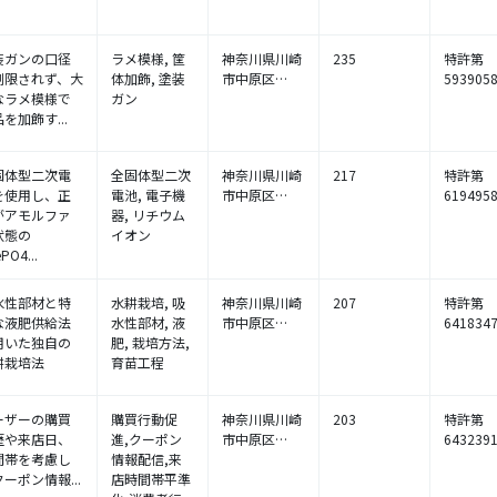
装ガンの口径
ラメ模様, 筐
神奈川県川崎
235
特許第
制限されず、大
体加飾, 塗装
市中原区…
593905
なラメ模様で
ガン
を加飾す...
固体型二次電
全固体型二次
神奈川県川崎
217
特許第
を使用し、正
電池, 電子機
市中原区…
619495
がアモルファ
器, リチウム
状態の
イオン
ePO4...
水性部材と特
水耕栽培, 吸
神奈川県川崎
207
特許第
な液肥供給法
水性部材, 液
市中原区…
641834
用いた独自の
肥, 栽培方法,
耕栽培法
育苗工程
ーザーの購買
購買行動促
神奈川県川崎
203
特許第
歴や来店日、
進,クーポン
市中原区…
643239
間帯を考慮し
情報配信,来
ーポン情報...
店時間帯平準