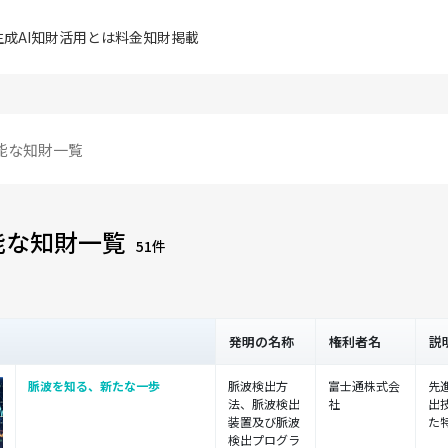
成AI
知財活用とは
料金
知財掲載
能な知財一覧
51件
発明の名称
権利者名
説
脈波を知る、新たな一歩
脈波検出方
富士通株式会
先
法、脈波検出
社
出
装置及び脈波
た
検出プログラ