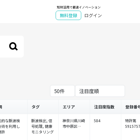
知財活用で最速イノベーション
無料登録
ログイン
明
タグ
エリア
注目度指数
登録番
進的な脈波検
脈波検出, 信
神奈川県川崎
584
特許第
技術を利用し
号処理, 健康
市中原区…
591575
特許
モニタリング