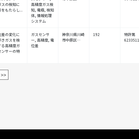
ガスの検知に
高精度ガス検
をもたらし...
知, 電極, 検知
体, 情報処理
システム
位差の変化に
ガスセンサ
神奈川県川崎
192
特許第
づきガスを検
ー, 高精度, 電
市中原区…
623351
する高精度ガ
位差
センサーの特
>>