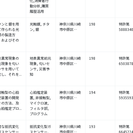
化,消費者行
動分析,購買
履歴活用
タンと銀を用
光触媒, チタ
神奈川県川崎
198
特許第
て作られる光
ン, 銀
市中原区…
588834
媒の製造方
、およびその
.
表異常現象の
地表異常前兆
神奈川県川崎
198
特許第
兆現象を匂い
現象, 匂いセ
市中原区…
650387
ンサを用いて
ンサ, 災害予
し、それを...
知
接触型の心拍
心拍推定装
神奈川県川崎
194
特許第
定装置の開発
置, 非接触型,
市中原区…
593559
その方法、及
マイクロ波,
拍推定プロ...
フィルタ部,
プログラム
度な抵抗変化
抵抗変化型ガ
神奈川県川崎
193
特許第
ガスセンサー
スセンサー,
市中原区…
664522