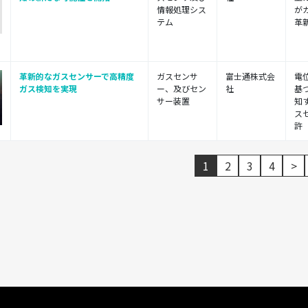
情報処理シス
が
テム
革新
革新的なガスセンサーで高精度
ガスセンサ
富士通株式会
電
ガス検知を実現
ー、及びセン
社
基
サー装置
知
ス
許
1
2
3
4
>