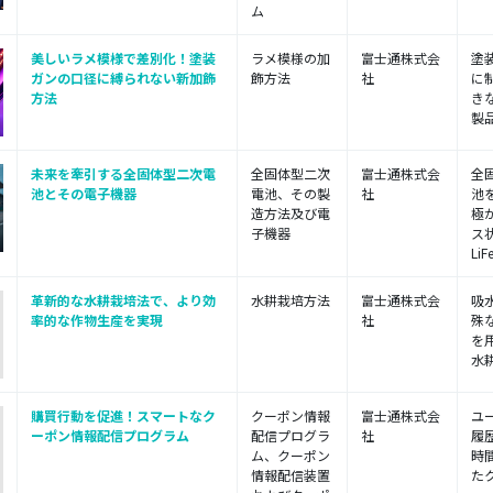
ム
美しいラメ模様で差別化！塗装
ラメ模様の加
富士通株式会
塗
ガンの口径に縛られない新加飾
飾方法
社
に
方法
き
製品
未来を牽引する全固体型二次電
全固体型二次
富士通株式会
全
池とその電子機器
電池、その製
社
池
造方法及び電
極
子機器
ス
LiF
革新的な水耕栽培法で、より効
水耕栽培方法
富士通株式会
吸
率的な作物生産を実現
社
殊
を
水
購買行動を促進！スマートなク
クーポン情報
富士通株式会
ユ
ーポン情報配信プログラム
配信プログラ
社
履
ム、クーポン
時
情報配信装置
たク