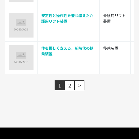
安定性と操作性を兼ね備えた介
介護用リフト
ト
護用リフト装置
装置
株
体を優しく支える、新時代の移
移乗装置
ト
乗装置
株
1
2
>