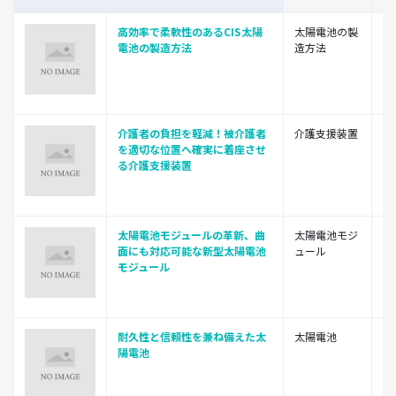
高効率で柔軟性のあるCIS太陽
太陽電池の製
ト
電池の製造方法
造方法
株
介護者の負担を軽減！被介護者
介護支援装置
ト
を適切な位置へ確実に着座させ
株
る介護支援装置
太陽電池モジュールの革新、曲
太陽電池モジ
ト
面にも対応可能な新型太陽電池
ュール
株
モジュール
耐久性と信頼性を兼ね備えた太
太陽電池
ト
陽電池
株