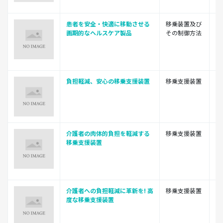
患者を安全・快適に移動させる
移乗装置及び
ト
画期的なヘルスケア製品
その制御方法
株
負担軽減、安心の移乗支援装置
移乗支援装置
ト
株
介護者の肉体的負担を軽減する
移乗支援装置
ト
移乗支援装置
株
介護者への負担軽減に革新を! 高
移乗支援装置
ト
度な移乗支援装置
株