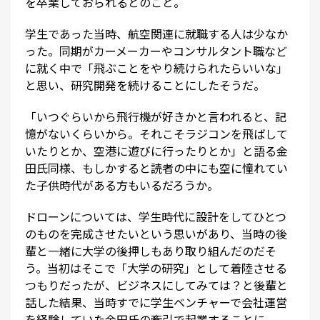
を卒業しておられるとのこと。
学生であった当時、航空関連に就職する人は少なか
った。同期がカーメーカーやコンサルタント職など
に就く中で「飛ぶことをやり続けられたらいいな」
と思い、研究開発を続けることにしたそうだ。
「いつぐらいから飛行機が好きかと言われると、記
憶がないくらいから。それこそラジコンを飛ばして
いたりとか、空港に遊びに行ったりとか」と語る金
田氏同様、もしかすると読者の中にも空に憧れてい
た子供時代がある方もいるだろうか。
ドローンについては、学生時代に設計をしてひとつ
のものを完成させたいという思いがあり、当時の後
輩と一緒に大学の後押しもあり取り組んだのだそ
う。当初はそこで「大学の研究」として着陸させる
つもりだったが、ビジネスにしてみては？と後輩と
話した結果、当時すでに学生ベンチャーで会社運営
を経験していた金田氏の牽引で起業することに。