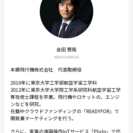
金田
賢哉
KENYA
KANEDA
本郷飛行機株式会社 代表取締役
2010年に東京大学工学部航空宇宙工学科
2012年に東京大学大学院工学系研究科航空宇宙工学
専攻修士課程を卒業。飛行機やロケットの、エンジ
ンなどを研究。
在籍中クラウドファンディングの「READYFOR」で
開発兼マーケティングを行う。
さらに、家電の遠隔操作IoTサービス「Pluto」で代