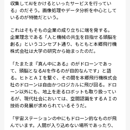
収集してAIをかけるといったサービスを行ってい
る」のだそう。画像処理やデータ分析を中心として
いるのが特徴だという。
これはそもそもの企業の成り立ちに端を発する。
企業理念である「人と機械の共生を目指せる頭脳を
創る」というコンセプト通り、もともと本郷飛行機
株式会社は大学の研究から始まったのだ。
「たまたま『真ん中にある』のがドローンであっ
て、頭脳となるAIを作るのが目的なんです」と語
る。ヒトとＡＩを繋ぐ、その間を本郷飛行機株式会
社のドローンは自由かつロジカルに飛び回る。ドロ
ーン以外にも、地上を走るロボットも取り扱ってい
るが、現代社会においては、空間認識をするＡＩの
技術の発展が求められているそうだ。
「宇宙ステーションの中にもドローン的なものが飛
んでいます。人間が入り込めない場所であったり、